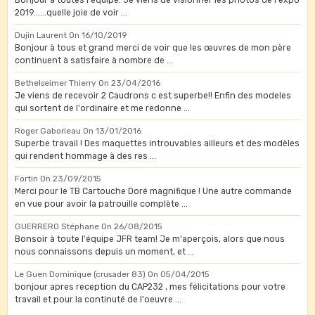
Bonjour à toutes l'équipe. Je viens de visionner les photos de l'expo
2019......quelle joie de voir ...
Dujin Laurent
On 16/10/2019
Bonjour à tous et grand merci de voir que les œuvres de mon père
continuent à satisfaire à nombre de ...
Bethelseimer Thierry
On 23/04/2016
Je viens de recevoir 2 Caudrons c est superbe!! Enfin des modeles
qui sortent de l'ordinaire et me redonne ...
Roger Gaborieau
On 13/01/2016
Superbe travail ! Des maquettes introuvables ailleurs et des modèles
qui rendent hommage à des res ...
Fortin
On 23/09/2015
Merci pour le TB Cartouche Doré magnifique ! Une autre commande
en vue pour avoir la patrouille complète ...
GUERRERO Stéphane
On 26/08/2015
Bonsoir à toute l'équipe JFR team! Je m'aperçois, alors que nous
nous connaissons depuis un moment, et ...
Le Guen Dominique (crusader 83)
On 05/04/2015
bonjour apres reception du CAP232 , mes félicitations pour votre
travail et pour la continuté de l'oeuvre ...