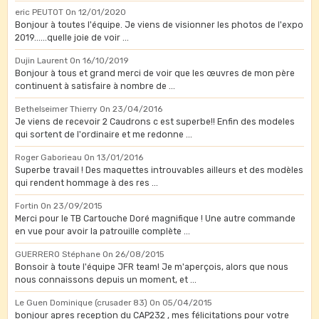
eric PEUTOT
On 12/01/2020
Bonjour à toutes l'équipe. Je viens de visionner les photos de l'expo
2019......quelle joie de voir ...
Dujin Laurent
On 16/10/2019
Bonjour à tous et grand merci de voir que les œuvres de mon père
continuent à satisfaire à nombre de ...
Bethelseimer Thierry
On 23/04/2016
Je viens de recevoir 2 Caudrons c est superbe!! Enfin des modeles
qui sortent de l'ordinaire et me redonne ...
Roger Gaborieau
On 13/01/2016
Superbe travail ! Des maquettes introuvables ailleurs et des modèles
qui rendent hommage à des res ...
Fortin
On 23/09/2015
Merci pour le TB Cartouche Doré magnifique ! Une autre commande
en vue pour avoir la patrouille complète ...
GUERRERO Stéphane
On 26/08/2015
Bonsoir à toute l'équipe JFR team! Je m'aperçois, alors que nous
nous connaissons depuis un moment, et ...
Le Guen Dominique (crusader 83)
On 05/04/2015
bonjour apres reception du CAP232 , mes félicitations pour votre