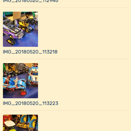
IMG_20180520_112946
IMG_20180520_113218
IMG_20180520_113223