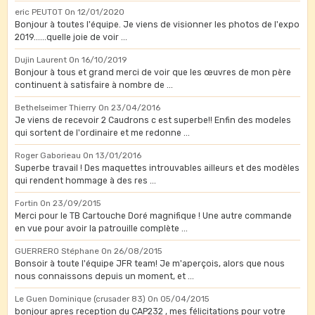
eric PEUTOT
On 12/01/2020
Bonjour à toutes l'équipe. Je viens de visionner les photos de l'expo
2019......quelle joie de voir ...
Dujin Laurent
On 16/10/2019
Bonjour à tous et grand merci de voir que les œuvres de mon père
continuent à satisfaire à nombre de ...
Bethelseimer Thierry
On 23/04/2016
Je viens de recevoir 2 Caudrons c est superbe!! Enfin des modeles
qui sortent de l'ordinaire et me redonne ...
Roger Gaborieau
On 13/01/2016
Superbe travail ! Des maquettes introuvables ailleurs et des modèles
qui rendent hommage à des res ...
Fortin
On 23/09/2015
Merci pour le TB Cartouche Doré magnifique ! Une autre commande
en vue pour avoir la patrouille complète ...
GUERRERO Stéphane
On 26/08/2015
Bonsoir à toute l'équipe JFR team! Je m'aperçois, alors que nous
nous connaissons depuis un moment, et ...
Le Guen Dominique (crusader 83)
On 05/04/2015
bonjour apres reception du CAP232 , mes félicitations pour votre