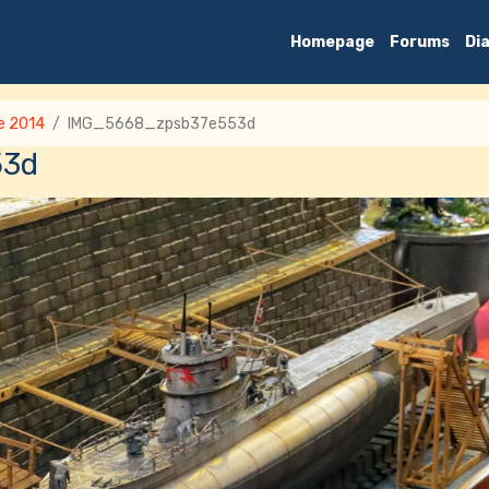
Homepage
Forums
Di
e 2014
IMG_5668_zpsb37e553d
53d