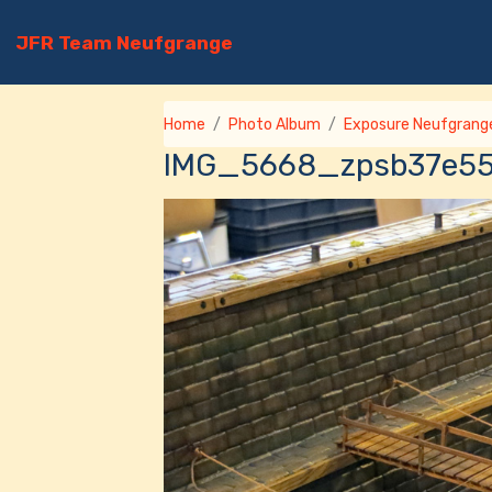
JFR Team Neufgrange
Home
Photo Album
Exposure Neufgrang
IMG_5668_zpsb37e5