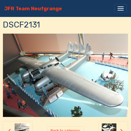
JFR Team Neufgrange
DSCF2131
Back to category