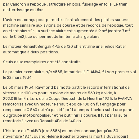
par Caudron à l'époque : structure en bois, fuselage entoilé. Le train
d'atterrissage est fixe.
L'avion est conçu pour permettre l'entraînement des pilotes sur une
machine similaire aux avions de course et de records de l'époque, tout
2
2
en étant plus sûr. La surface alaire est augmentée à 9 m
(contre 7 m
sur le C.362), ce qui permet de limiter la charge alaire.
Le moteur Renault Bengali 4Pdi de 120 ch entraîne une hélice Ratier
automatique à deux positions.
Seuls deux exemplaires ont été construits.
Le premier exemplaire, n/c 6885, immatriculé F-AMVA, fit son premier vol
le 22 mars 1934.
Le 30 mars 1934, Raymond Delmotte battit le record international de
vitesse sur 100 km pour un avion de moins de 560 kg à vide, à
292,018 km/h. Lors de la Coupe Deutsch de la Meurthe 1935, le F-AMVA
remotorisé avec un moteur Renault 438 de 180 ch fut engagé pour
remplacer le C.560 qui n’a pas été prêt à temps. L'avion subit une panne
du groupe motopropulseur et ne put finir la course. Il fut par la suite
remotorisé avec un Renault 4Pei de 140 ch.
L'histoire du F-AMVB (n/c 6886) est moins connue, jusqu'au 30
novembre 1934, quand Hélène Boucher trouve la mort à Guyancourt