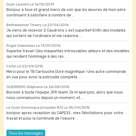
Dujin Laurent
Le 16/10/2019
Bonjour à tous et grand merci de voir que les œuvres de mon père
continuent à satisfaire à nombre de ...
Bethelseimer Thierry
Le 23/04/2016
Je viens de recevoir 2 Caudrons c est superbe!! Enfin des modeles
qui sortent de l'ordinaire et me redonne ...
Roger Gaborieau
Le 13/01/2016
Superbe travail ! Des maquettes introuvables ailleurs et des modèles
qui rendent hommage à des res ...
Fortin
Le 23/09/2015
Merci pour le TB Cartouche Doré magnifique ! Une autre commande
en vue pour avoir la patrouille complète ...
GUERRERO Stéphane
Le 26/08/2015
Bonsoir à toute l'équipe JFR team! Je m'aperçois, alors que nous
nous connaissons depuis un moment, et ...
Le Guen Dominique (crusader 83)
Le 05/04/2015
bonjour apres reception du CAP232 , mes félicitations pour votre
travail et pour la continuté de l'oeuvre ...
Tous les messages