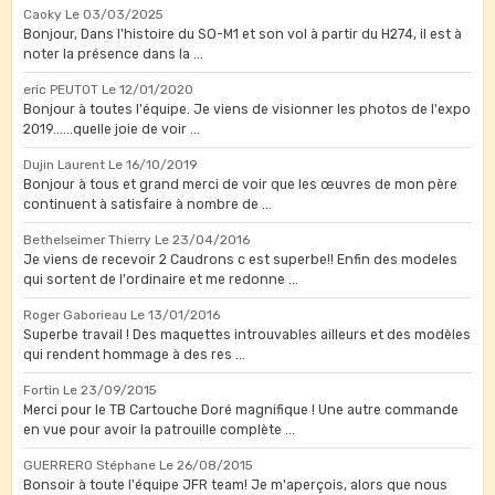
Caoky
Le 03/03/2025
Bonjour, Dans l'histoire du SO-M1 et son vol à partir du H274, il est à
noter la présence dans la ...
eric PEUTOT
Le 12/01/2020
Bonjour à toutes l'équipe. Je viens de visionner les photos de l'expo
2019......quelle joie de voir ...
Dujin Laurent
Le 16/10/2019
Bonjour à tous et grand merci de voir que les œuvres de mon père
continuent à satisfaire à nombre de ...
Bethelseimer Thierry
Le 23/04/2016
Je viens de recevoir 2 Caudrons c est superbe!! Enfin des modeles
qui sortent de l'ordinaire et me redonne ...
Roger Gaborieau
Le 13/01/2016
Superbe travail ! Des maquettes introuvables ailleurs et des modèles
qui rendent hommage à des res ...
Fortin
Le 23/09/2015
Merci pour le TB Cartouche Doré magnifique ! Une autre commande
en vue pour avoir la patrouille complète ...
GUERRERO Stéphane
Le 26/08/2015
Bonsoir à toute l'équipe JFR team! Je m'aperçois, alors que nous