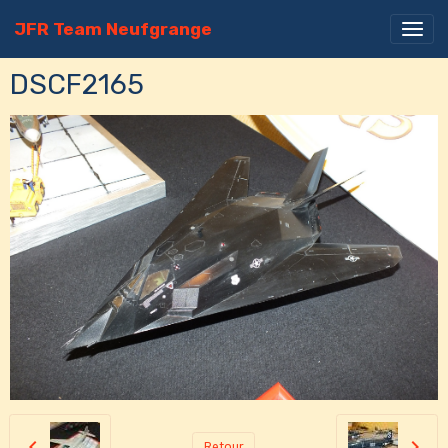
JFR Team Neufgrange
DSCF2165
Retour