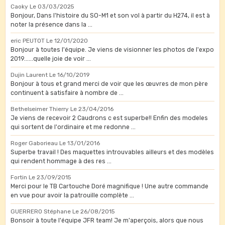
Caoky
Le 03/03/2025
Bonjour, Dans l'histoire du SO-M1 et son vol à partir du H274, il est à
noter la présence dans la ...
eric PEUTOT
Le 12/01/2020
Bonjour à toutes l'équipe. Je viens de visionner les photos de l'expo
2019......quelle joie de voir ...
Dujin Laurent
Le 16/10/2019
Bonjour à tous et grand merci de voir que les œuvres de mon père
continuent à satisfaire à nombre de ...
Bethelseimer Thierry
Le 23/04/2016
Je viens de recevoir 2 Caudrons c est superbe!! Enfin des modeles
qui sortent de l'ordinaire et me redonne ...
Roger Gaborieau
Le 13/01/2016
Superbe travail ! Des maquettes introuvables ailleurs et des modèles
qui rendent hommage à des res ...
Fortin
Le 23/09/2015
Merci pour le TB Cartouche Doré magnifique ! Une autre commande
en vue pour avoir la patrouille complète ...
GUERRERO Stéphane
Le 26/08/2015
Bonsoir à toute l'équipe JFR team! Je m'aperçois, alors que nous