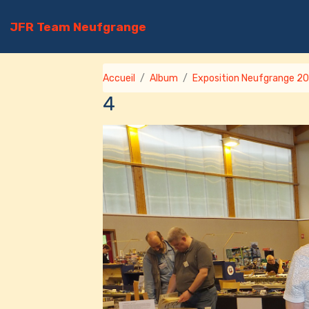
JFR Team Neufgrange
Accueil
Album
Exposition Neufgrange 2
4