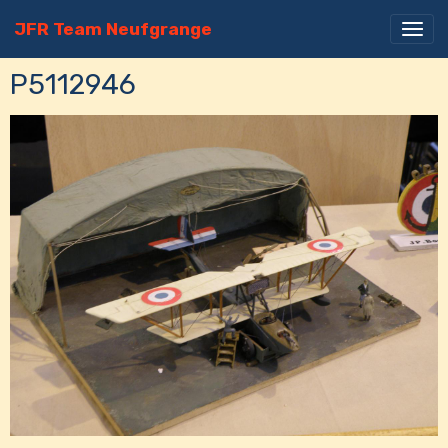
JFR Team Neufgrange
P5112946