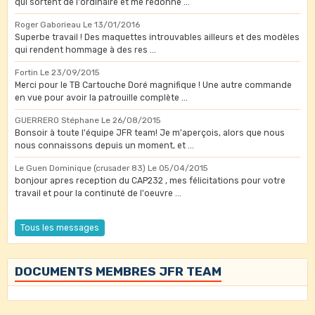
qui sortent de l'ordinaire et me redonne ...
Roger Gaborieau
Le 13/01/2016
Superbe travail ! Des maquettes introuvables ailleurs et des modèles
qui rendent hommage à des res ...
Fortin
Le 23/09/2015
Merci pour le TB Cartouche Doré magnifique ! Une autre commande
en vue pour avoir la patrouille complète ...
GUERRERO Stéphane
Le 26/08/2015
Bonsoir à toute l'équipe JFR team! Je m'aperçois, alors que nous
nous connaissons depuis un moment, et ...
Le Guen Dominique (crusader 83)
Le 05/04/2015
bonjour apres reception du CAP232 , mes félicitations pour votre
travail et pour la continuté de l'oeuvre ...
Tous les messages
DOCUMENTS MEMBRES JFR TEAM