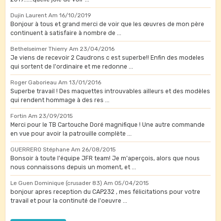
Dujin Laurent
Am 16/10/2019
Bonjour à tous et grand merci de voir que les œuvres de mon père
continuent à satisfaire à nombre de ...
Bethelseimer Thierry
Am 23/04/2016
Je viens de recevoir 2 Caudrons c est superbe!! Enfin des modeles
qui sortent de l'ordinaire et me redonne ...
Roger Gaborieau
Am 13/01/2016
Superbe travail ! Des maquettes introuvables ailleurs et des modèles
qui rendent hommage à des res ...
Fortin
Am 23/09/2015
Merci pour le TB Cartouche Doré magnifique ! Une autre commande
en vue pour avoir la patrouille complète ...
GUERRERO Stéphane
Am 26/08/2015
Bonsoir à toute l'équipe JFR team! Je m'aperçois, alors que nous
nous connaissons depuis un moment, et ...
Le Guen Dominique (crusader 83)
Am 05/04/2015
bonjour apres reception du CAP232 , mes félicitations pour votre
travail et pour la continuté de l'oeuvre ...