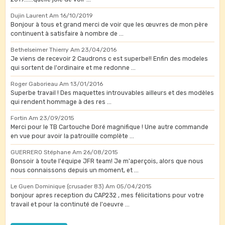
Dujin Laurent
Am 16/10/2019
Bonjour à tous et grand merci de voir que les œuvres de mon père
continuent à satisfaire à nombre de ...
Bethelseimer Thierry
Am 23/04/2016
Je viens de recevoir 2 Caudrons c est superbe!! Enfin des modeles
qui sortent de l'ordinaire et me redonne ...
Roger Gaborieau
Am 13/01/2016
Superbe travail ! Des maquettes introuvables ailleurs et des modèles
qui rendent hommage à des res ...
Fortin
Am 23/09/2015
Merci pour le TB Cartouche Doré magnifique ! Une autre commande
en vue pour avoir la patrouille complète ...
GUERRERO Stéphane
Am 26/08/2015
Bonsoir à toute l'équipe JFR team! Je m'aperçois, alors que nous
nous connaissons depuis un moment, et ...
Le Guen Dominique (crusader 83)
Am 05/04/2015
bonjour apres reception du CAP232 , mes félicitations pour votre
travail et pour la continuté de l'oeuvre ...